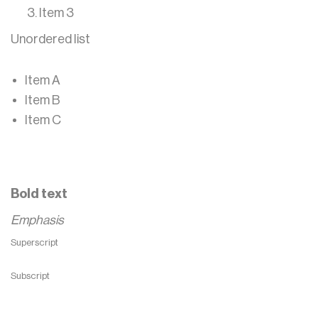
Item 3
Unordered list
Item A
Item B
Item C
Text link
Bold text
Emphasis
Superscript
Subscript