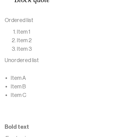
Ordered list
Item 1
Item 2
Item 3
Unordered list
Item A
Item B
Item C
Text link
Bold text