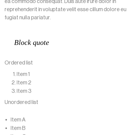
ea commodo consequat. Duis aute irure dolor in
reprehenderit in voluptate velit esse cillum dolore eu
fugiat nulla pariatur.
Block quote
Ordered list
Item 1
Item 2
Item 3
Unordered list
Item A
Item B